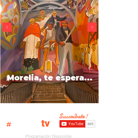
Morelia, te
espera
...
Suscríbete!
#
Moreliato
tv
Programación Disponible: