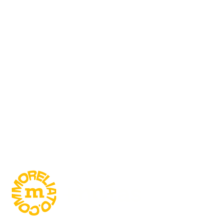
#MoreliaBrillaMás
@seculturademorelia
@turismomorelia.mx
+
notas