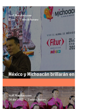
Staff Moreliato.com
13 ene
2 min de lectura
México y Michoacán brillarán en
FITUR 2026
Staff Moreliato.com
26 abr 2025
2 min de lectura