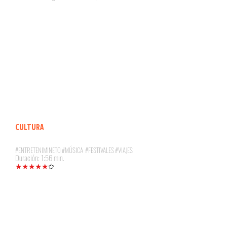
CULTURA
SIENTE LA CULTURA DE MORELIA
#ENTRETENIMINETO #MÚSICA #FESTIVALES #VIAJES
Duración: 1:56 min.
★★★★★
✩
¡Ven a explorar todos los atractivos que
tiene nuestra ciudad, y sonríe con su
cultura y tradición!