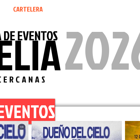
CARTELERA
RADIO
MoreliatoTV
202
ELIA
 DE EVENTOS
CERCANAS
EVENTOS