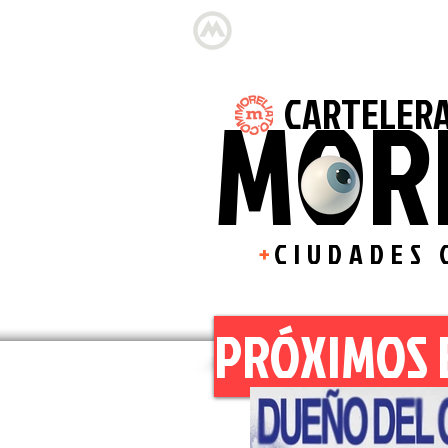
INICIO
NOTAS
MOR
CARTELERA
+
CIUDADES 
PRÓXIMOS 