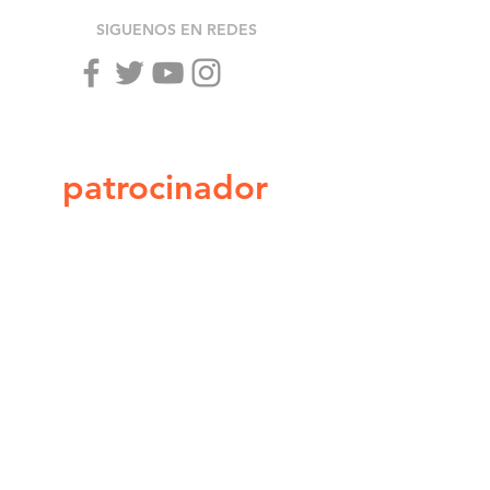
SIGUENOS EN REDES
¡Únete como
patrocinador
!
CONTÁCTO:
TEL:
+52 4434 001 103
contactomoreliato@gmail.com