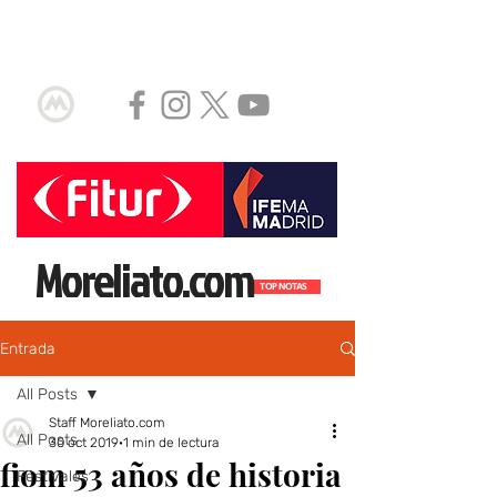
Moreliato.com
TOP NOTAS
Entrada
All Posts
Staff Moreliato.com
All Posts
30 oct 2019
1 min de lectura
fiom 53 años de historia
Festivales